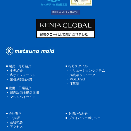
■
製品・分野紹介
■
松野スタイル
・
金型紹介
・
ソリューションシステム
・
広がるフィールド
・
拠点ネットワーク
・
業種別製品分野
・
MOLD720H
・
IT革新
■
設備・工場紹介
・
最新設備＆拠点展開
・
マシンハイライト
■
会社案内
■
お問い合わせ
・
ご挨拶
■
プライバシーポリシー
・
会社概要
・
アクセス