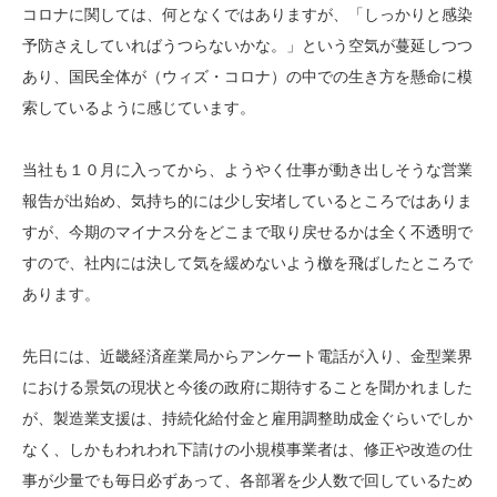
コロナに関しては、何となくではありますが、「しっかりと感染
予防さえしていればうつらないかな。」という空気が蔓延しつつ
あり、国民全体が（ウィズ・コロナ）の中での生き方を懸命に模
索しているように感じています。
当社も１０月に入ってから、ようやく仕事が動き出しそうな営業
報告が出始め、気持ち的には少し安堵しているところではありま
すが、今期のマイナス分をどこまで取り戻せるかは全く不透明で
すので、社内には決して気を緩めないよう檄を飛ばしたところで
あります。
先日には、近畿経済産業局からアンケート電話が入り、金型業界
における景気の現状と今後の政府に期待することを聞かれました
が、製造業支援は、持続化給付金と雇用調整助成金ぐらいでしか
なく、しかもわれわれ下請けの小規模事業者は、修正や改造の仕
事が少量でも毎日必ずあって、各部署を少人数で回しているため