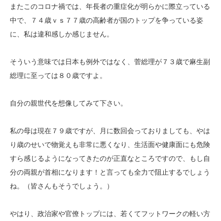
またこのコロナ禍では、年長者の重症化が明らかに際立っている
中で、７４歳ｖｓ７７歳の高齢者が国のトップを争っている姿
に、私は違和感しか感じません。
そういう意味では日本も例外ではなく、菅総理が７３歳で麻生副
総理に至っては８０歳ですよ。
自分の親世代を想像してみて下さい。
私の母は現在７９歳ですが、月に数回会っておりましても、やは
り歳のせいで物覚えも非常に悪くなり、生活面や健康面にも危険
すら感じるようになってきたのが正直なところですので、もし自
分の両親が首相になります！と言っても全力で阻止するでしょう
ね。（皆さんもそうでしょう。）
やはり、政治家や官僚トップには、若くてフットワークの軽い方