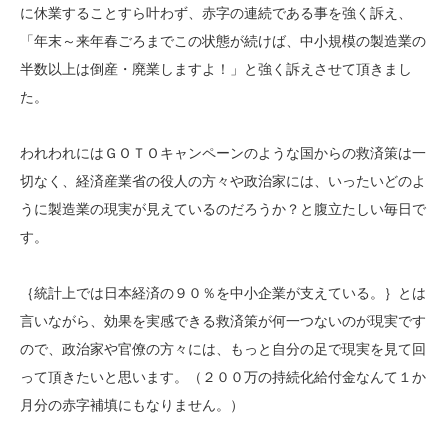
に休業することすら叶わず、赤字の連続である事を強く訴え、
「年末～来年春ごろまでこの状態が続けば、中小規模の製造業の
半数以上は倒産・廃業しますよ！」と強く訴えさせて頂きまし
た。
われわれにはＧＯＴＯキャンペーンのような国からの救済策は一
切なく、経済産業省の役人の方々や政治家には、いったいどのよ
うに製造業の現実が見えているのだろうか？と腹立たしい毎日で
す。
｛統計上では日本経済の９０％を中小企業が支えている。｝とは
言いながら、効果を実感できる救済策が何一つないのが現実です
ので、政治家や官僚の方々には、もっと自分の足で現実を見て回
って頂きたいと思います。（２００万の持続化給付金なんて１か
月分の赤字補填にもなりません。）