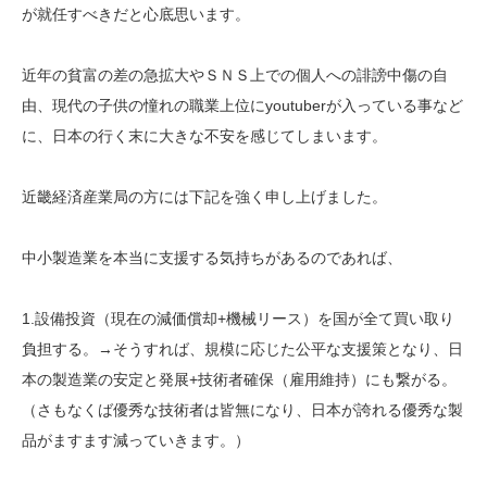
が就任すべきだと心底思います。
近年の貧富の差の急拡大やＳＮＳ上での個人への誹謗中傷の自
由、現代の子供の憧れの職業上位にyoutuberが入っている事など
に、日本の行く末に大きな不安を感じてしまいます。
近畿経済産業局の方には下記を強く申し上げました。
中小製造業を本当に支援する気持ちがあるのであれば、
1.設備投資（現在の減価償却+機械リース）を国が全て買い取り
負担する。→そうすれば、規模に応じた公平な支援策となり、日
本の製造業の安定と発展+技術者確保（雇用維持）にも繋がる。
（さもなくば優秀な技術者は皆無になり、日本が誇れる優秀な製
品がますます減っていきます。）