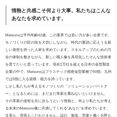
情熱と共感こそ何より大事。私たちはこんな
あなたを求めています。
Matsunoは平均年齢42歳、この業界では若い力が多い企業です。
モノづくりの匠の技を大切にしながら、時代の要請に応えうる新
しい発想を持った人材を求めています。スキルアップのための万
全の体制を敷きながら、新しい職人像を具現化したそんな技術者
を育てたいと思っています。現在1万社を超える日本の金型製造
企業の中で、Matsunoはプラスチック精密金型業種で50指、九州
では5指に入る規模・能力を誇っています。
しかし私たちが考えるモノづくりの「ソリューションパートナ
ー」となるためには、まだまだ革新を重ねないといけません。
その革新の道程を共に歩もうという情熱と、何より私たちが考え
る未来のMatsuno像に共感してくれる”あなた”を求めています。
文系も、理系もこだわりません。設計、製造、営業と働く分野も