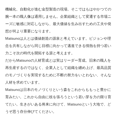
機械化、自動化が進む金型製造の現場。そこではもはやかつての
腕一本の職人像は通用しません。企業組織として変遷する市場ニ
ーズに敏感に対応しながら、最大価値を生み出すための工夫や発
想が何より重要になります。
Matsunoは人とは価値創造の源泉と考えています。ビジョンや理
念を共有しながら同じ目標に向かって邁進できる情熱を持つ若い
力こそ次の時代を開拓する源と考えます。
だからMatsunoの人材育成とは実はリーダー育成。旧来の職人を
再生産するのではなく、企業人として組織を纏め上げ、最高品質
のモノづくりを実現するために不断の努力をいとわない、そんな
人材を求めています。
Matsunoは日本のモノづくりという森をこれからももっと豊かに
育みたい。これから自由に枝を張ろうという若い芽を力の限り育
てたい。生きがいある将来に向けて、Matsunoという大地で、ど
うぞ思う存分伸びてください。