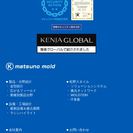
■
製品・分野紹介
■
松野スタイル
・
金型紹介
・
ソリューションシステム
・
広がるフィールド
・
拠点ネットワーク
・
業種別製品分野
・
MOLD720H
・
IT革新
■
設備・工場紹介
・
最新設備＆拠点展開
・
マシンハイライト
■
会社案内
■
お問い合わせ