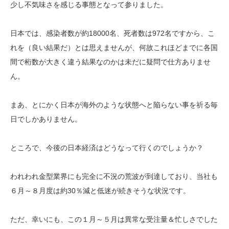
少し不気味さを感じる事態となって参りました。
日本では、感染者数が約18000名、死者数は972名ですから、こ
れを（良い結果だ）とは思えませんが、何故これほどまでに各国
間で桁数が大きく違う結果なのかは未だに疑問で仕方ありませ
ん。
まあ、とにかく日本が海外のような状態へと陥らない事を祈る毎
日でしかありません。
ところで、今後の日本経済はどうなって行くのでしょうか？
われわれ金型業界にも完全に不況の荒波が到達しており、当社も
６月～８月度は約30％減と低迷が続きそうな状況です。
ただ、幸いにも、この１月～５月は異常な受注量＆忙しさでした