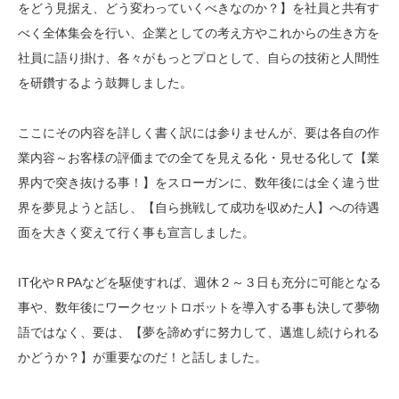
をどう見据え、どう変わっていくべきなのか？】を社員と共有す
べく全体集会を行い、企業としての考え方やこれからの生き方を
社員に語り掛け、各々がもっとプロとして、自らの技術と人間性
を研鑽するよう鼓舞しました。
ここにその内容を詳しく書く訳には参りませんが、要は各自の作
業内容～お客様の評価までの全てを見える化・見せる化して【業
界内で突き抜ける事！】をスローガンに、数年後には全く違う世
界を夢見ようと話し、【自ら挑戦して成功を収めた人】への待遇
面を大きく変えて行く事も宣言しました。
IT化やＲPAなどを駆使すれば、週休２～３日も充分に可能となる
事や、数年後にワークセットロボットを導入する事も決して夢物
語ではなく、要は、【夢を諦めずに努力して、邁進し続けられる
かどうか？】が重要なのだ！と話しました。