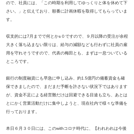
ので、社員には、「この時期を利用してゆっくりと体を休めて下
さい。」と伝えており、順番に計画休暇を取得してもらっていま
す。
収支的には7月までで何とか±０ですので、９月以降の受注が余程
大きく落ち込まない限りは、給与の減額なども行わずに社員の雇
用を守れそうですので、代表の梅田とも、まずは一息ついている
ところです。
銀行の制度融資にも早急に申し込み、約1.5億円の備蓄資金も確
保できましたので、まだまだ予断を許さない状況下ではあります
が、資金不足による経営難だけは回避できる目途も立ち、あとは
とにかく営業活動だけに集中しようと、現在社内で様々な準備を
行っております。
本日６月３０日には、このwithコロナ時代に、【われわれは今後