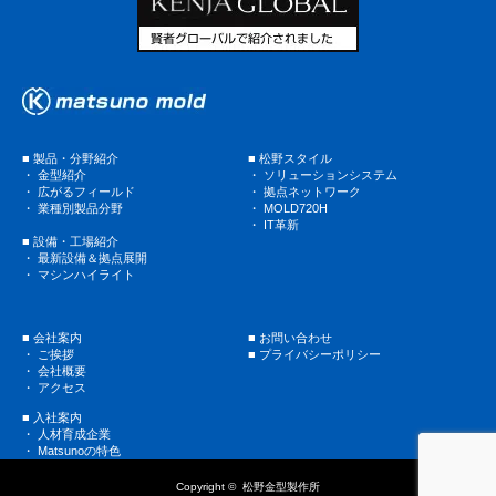
■
製品・分野紹介
■
松野スタイル
・
金型紹介
・
ソリューションシステム
・
広がるフィールド
・
拠点ネットワーク
・
業種別製品分野
・
MOLD720H
・
IT革新
■
設備・工場紹介
・
最新設備＆拠点展開
・
マシンハイライト
■
会社案内
■
お問い合わせ
・
ご挨拶
■
プライバシーポリシー
・
会社概要
・
アクセス
■
入社案内
・
人材育成企業
・
Matsunoの特色
Copyright ©
松野金型製作所